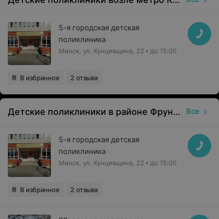
кардиология;
Лечение инфекционных болезней;
5-я городская детская
поликлиника
Хирургическая и терапевтическая стоматология;
Минск, ул. Кунцевщина, 22
до 15:00
Лабораторная диагностика;
В избранное
2 отзыва
Функциональная диагностика;
Ультразвуковые и лучевые исследования;
Детские поликлиники в районе Фрунзенский в Минске
Все
Лечебная физкультура, массаж, физиотерапия,
водолечение;
5-я городская детская
Вакцинация.
поликлиника
Записаться на прием в поликлинику можно позвонив по
Минск, ул. Кунцевщина, 22
до 15:00
телефону справки:
+375 17 320-64-94
В избранное
2 отзыва
+375 17 319-40-08
Обращаем ваше внимание, что обязательна