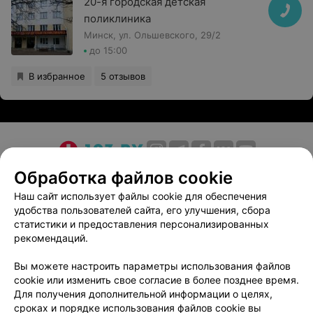
20-я городская детская
консультация специалиста: рекламируемые
поликлиника
медицинские услуги могут иметь
Минск, ул. Ольшевского, 29/2
противопоказания и побочные реакции.
до 15:00
В избранное
5 отзывов
О проекте
Новости проекта
Размещение рекламы
Обработка файлов cookie
Медицинский маркетинг
Публичный договор
Наш сайт использует файлы cookie для обеспечения
удобства пользователей сайта, его улучшения, сбора
Пользовательское соглашение
Способы оплаты
статистики и предоставления персонализированных
Вакансии
Партнеры
рекомендаций.
Написать руководителю 103.by
Вы можете настроить параметры использования файлов
Написать в поддержку
cookie или изменить свое согласие в более позднее время.
Персональные настройки cookie
Для получения дополнительной информации о целях,
сроках и порядке использования файлов cookie вы
Обработка персональных данных